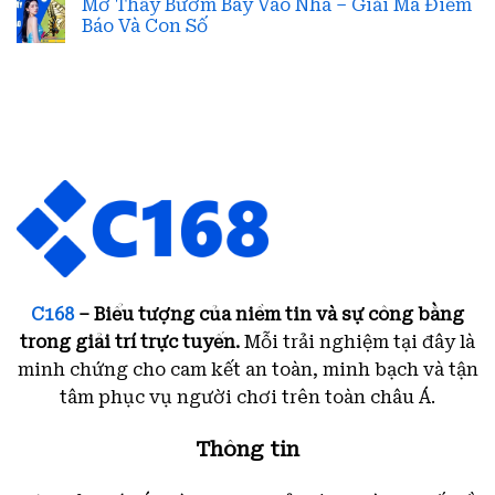
Mơ Thấy Bướm Bay Vào Nhà – Giải Mã Điềm
Báo Và Con Số
C168
– Biểu tượng của niềm tin và sự công bằng
trong giải trí trực tuyến.
Mỗi trải nghiệm tại đây là
minh chứng cho cam kết an toàn, minh bạch và tận
tâm phục vụ người chơi trên toàn châu Á.
Thông tin