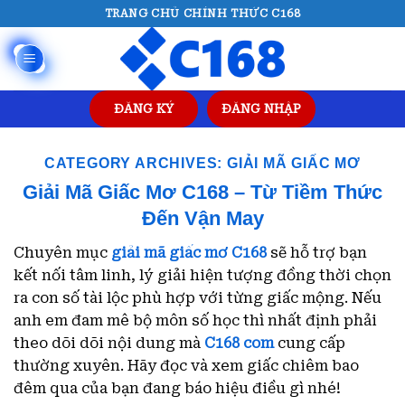
Skip
TRANG CHỦ CHÍNH THỨC C168
to
content
ĐĂNG KÝ
ĐĂNG NHẬP
CATEGORY ARCHIVES:
GIẢI MÃ GIẤC MƠ
Giải Mã Giấc Mơ C168 – Từ Tiềm Thức
Đến Vận May
Chuyên mục
giải mã giấc mơ C168
sẽ hỗ trợ bạn
kết nối tâm linh, lý giải hiện tượng đồng thời chọn
ra con số tài lộc phù hợp với từng giấc mộng. Nếu
anh em đam mê bộ môn số học thì nhất định phải
theo dõi dõi nội dung mà
C168 com
cung cấp
thường xuyên. Hãy đọc và xem giấc chiêm bao
đêm qua của bạn đang báo hiệu điều gì nhé!