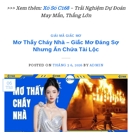
>>> Xem thêm:
Xổ Số C168
– Trải Nghiệm Dự Đoán
May Mắn, Thắng Lớn
GIẢI MÃ GIẤC MƠ
Mơ Thấy Cháy Nhà – Giấc Mơ Đáng Sợ
Nhưng Ẩn Chứa Tài Lộc
POSTED ON
THÁNG 3 6, 2026
BY
ADMIN
06
Th3