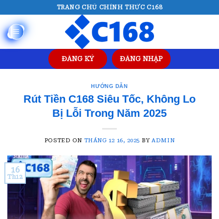
Skip
TRANG CHỦ CHÍNH THỨC C168
to
content
ĐĂNG KÝ
ĐĂNG NHẬP
HƯỚNG DẪN
Rút Tiền C168 Siêu Tốc, Không Lo
Bị Lỗi Trong Năm 2025
POSTED ON
THÁNG 12 16, 2025
BY
ADMIN
16
Th12