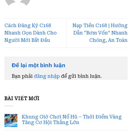
Cách Đăng Ký C168
Nạp Tiền C168 | Hướng
Nhanh Gọn Dành Cho
Dẫn “Bơm Vốn” Nhanh
Người Mới Bắt Đầu
Chóng, An Toàn
Để lại một bình luận
Bạn phải
đăng nhập
để gửi bình luận.
BÀI VIẾT MỚI
Khung Giờ Chơi Nổ Hũ – Thời Điểm Vàng
Tăng Cơ Hội Thắng Lớn