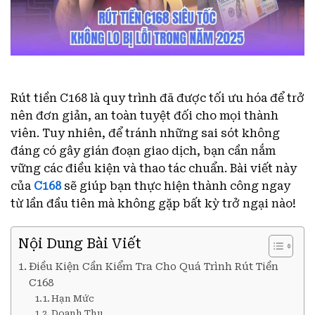
Rút tiền C168 là quy trình đã được tối ưu hóa để trở
nên đơn giản, an toàn tuyệt đối cho mọi thành
viên. Tuy nhiên, để tránh những sai sót không
đáng có gây gián đoạn giao dịch, bạn cần nắm
vững các điều kiện và thao tác chuẩn. Bài viết này
của
C168
sẽ giúp bạn thực hiện thành công ngay
từ lần đầu tiên mà không gặp bất kỳ trở ngại nào!
Nội Dung Bài Viết
Điều Kiện Cần Kiểm Tra Cho Quá Trình Rút Tiền
C168
Hạn Mức
Doanh Thu