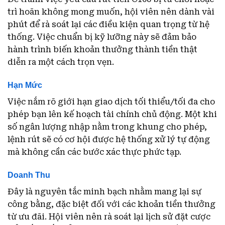
trì hoãn không mong muốn, hội viên nên dành vài
phút để rà soát lại các điều kiện quan trọng từ hệ
thống. Việc chuẩn bị kỹ lưỡng này sẽ đảm bảo
hành trình biến khoản thưởng thành tiền thật
diễn ra một cách trọn vẹn.
Hạn Mức
Việc nắm rõ giới hạn giao dịch tối thiểu/tối đa cho
phép bạn lên kế hoạch tài chính chủ động. Một khi
số ngân lượng nhập nằm trong khung cho phép,
lệnh rút sẽ có cơ hội được hệ thống xử lý tự động
mà không cần các bước xác thực phức tạp.
Doanh Thu
Đây là nguyên tắc minh bạch nhằm mang lại sự
công bằng, đặc biệt đối với các khoản tiền thưởng
từ ưu đãi. Hội viên nên rà soát lại lịch sử đặt cược