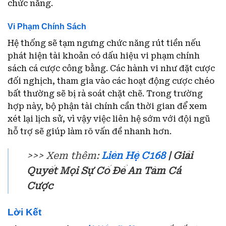
chức năng.
Vi Phạm Chính Sách
Hệ thống sẽ tạm ngưng chức năng rút tiền nếu
phát hiện tài khoản có dấu hiệu vi phạm chính
sách cá cược công bằng. Các hành vi như đặt cược
đối nghịch, tham gia vào các hoạt động cược chéo
bất thường sẽ bị rà soát chặt chẽ. Trong trường
hợp này, bộ phận tài chính cần thời gian để xem
xét lại lịch sử, vì vậy việc liên hệ sớm với đội ngũ
hỗ trợ sẽ giúp làm rõ vấn đề nhanh hơn.
>>> Xem thêm:
Liên Hệ C168
| Giải
Quyết Mọi Sự Cố Để An Tâm Cá
Cược
Lời Kết