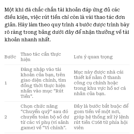
Một khi đã chắc chắn tài khoản đáp ứng đủ các
điều kiện, việc rút tiền chỉ còn là vài thao tác đơn
giản. Hãy làm theo quy trình 4 bước được trình bày
rõ ràng trong bảng dưới đây để nhận thưởng về tài
khoản nhanh nhất.
Thao tác cần thực
Bước
Lưu ý quan trọng
hiện
Đăng nhập vào tài
Mục này được nhà cái
khoản của bạn, trên
thiết kế nằm ở thanh
giao diện chính, tìm
1
công cụ chính hoặc
đồng thời thực hiện
trong khu vực hồ sơ cá
nhấn vào mục “Rút
nhân của bạn.
Tiền”.
Chọn chức năng
Đây là bước bắt buộc để
“Chuyển quỹ” sau đó
gom tiền về một nơi,
2
chuyển toàn bộ số dư
giúp hệ thống xử lý lệnh
từ các ví phụ (ví sảnh
rút tiền C168 từ phía hội
game) về “Ví chính”.
viên