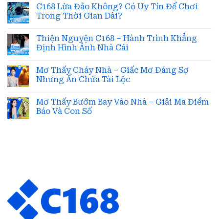
C168 Lừa Đảo Không? Có Uy Tín Để Chơi
Trong Thời Gian Dài?
Thiện Nguyện C168 – Hành Trình Khẳng
Định Hình Ảnh Nhà Cái
Mơ Thấy Cháy Nhà – Giấc Mơ Đáng Sợ
Nhưng Ẩn Chứa Tài Lộc
Mơ Thấy Bướm Bay Vào Nhà – Giải Mã Điềm
Báo Và Con Số