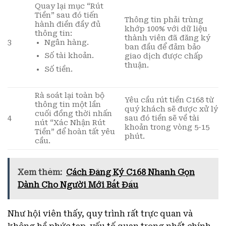
Quay lại mục “Rút
Tiền” sau đó tiến
Thông tin phải trùng
hành điền đầy đủ
khớp 100% với dữ liệu
thông tin:
thành viên đã đăng ký
3
Ngân hàng.
ban đầu để đảm bảo
Số tài khoản.
giao dịch được chấp
thuận.
Số tiền.
Rà soát lại toàn bộ
Yêu cầu rút tiền C168 từ
thông tin một lần
quý khách sẽ được xử lý
cuối đồng thời nhấn
4
sau đó tiền sẽ về tài
nút “Xác Nhận Rút
khoản trong vòng 5-15
Tiền” để hoàn tất yêu
phút.
cầu.
Xem thêm:
Cách Đăng Ký C168 Nhanh Gọn
Dành Cho Người Mới Bắt Đầu
Như hội viên thấy, quy trình rất trực quan và