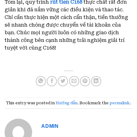
Tóm lại, quy trình
rút tiền C168
thực chất rất đơn
giản khi đã nắm vững các điều kiện và thao tác.
Chỉ cần thực hiện một cách cẩn thận, tiền thưởng
sẽ nhanh chóng được chuyển về tài khoản của
bạn. Chúc mọi người luôn có những giao dịch
thành công bên cạnh những trải nghiệm giải trí
tuyệt vời cùng C168!
This entry was posted in
Hướng dẫn
. Bookmark the
permalink
.
ADMIN